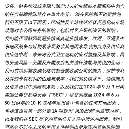
业务、财务状况或表现与我们过去的业绩或本新闻稿中包含
的任何前瞻性陈述存在重大差异。 潜在风险和不确定性包
括但不限于以下因素：区域性及全球性经济状况恶化或市场
动荡对本公司业务的影响，包括对客户采购决策的影响；
我们能否缓解因新冠疫情或其他疫情爆发、欧洲、亚洲及中
东地区战争与近期紧张局势或其他因素导致的自身及供应商
供应链中断；未来对公共卫生危机的应对措施及其影响；网
络安全风险；美国及外国政府相关法律法规与关税的变动；
我们成功实施收购战略或整合被收购公司的能力；保护专利
及其他专有权利的困难与成本；我们的负债水平、偿债能力
及债务协议中的限制条款；以及我们在 2024 年 9 月 9 日向
美国证券交易委员会（“SEC”）提交的截至 2024 年 6 月
30 日财年的 10-K 表格年度报告中包含的任何其他因素，
包括该报告第一部分第 1A 项题为“风险因素”的章节内容，
以及我们在 SEC 提交的其他公开文件中所述的因素。我们
可能会不时在未来的申报文件种列出所发现的其他风险因